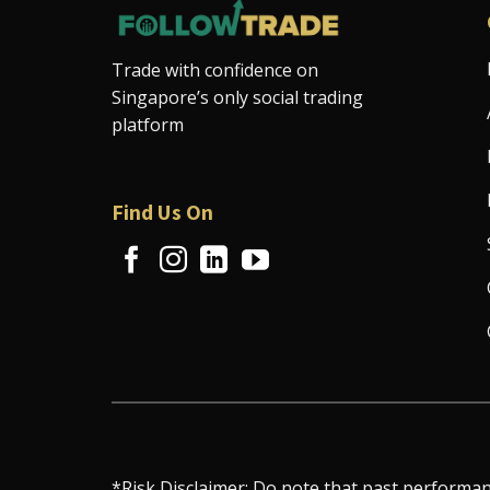
Trade with confidence on
Singapore’s only social trading
platform
Find Us On
*Risk Disclaimer: Do note that past performanc