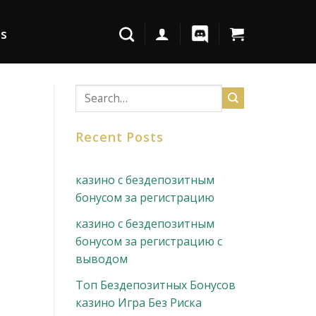
Us
Recent Posts
казино с бездепозитным
бонусом за регистрацию
казино с бездепозитным
бонусом за регистрацию с
выводом
Топ Бездепозитных Бонусов
казино Игра Без Риска