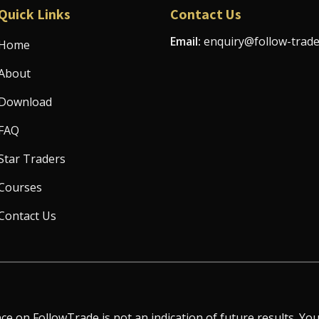
Quick Links
Contact Us
Email:
enquiry@follow-trad
Home
About
Download
FAQ
Star Traders
Courses
Contact Us
e on FollowTrade is not an indication of future results. You