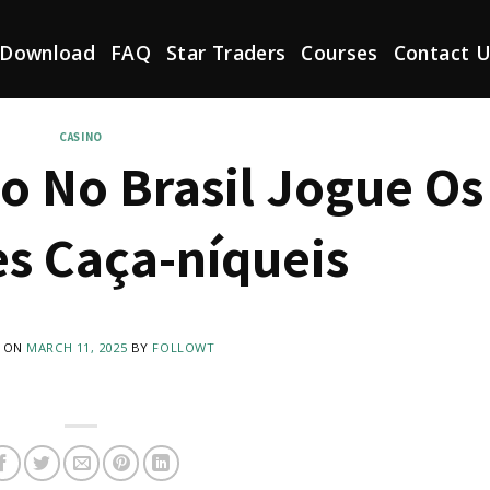
Download
FAQ
Star Traders
Courses
Contact 
CASINO
o No Brasil Jogue Os
s Caça-níqueis
D ON
MARCH 11, 2025
BY
FOLLOWT