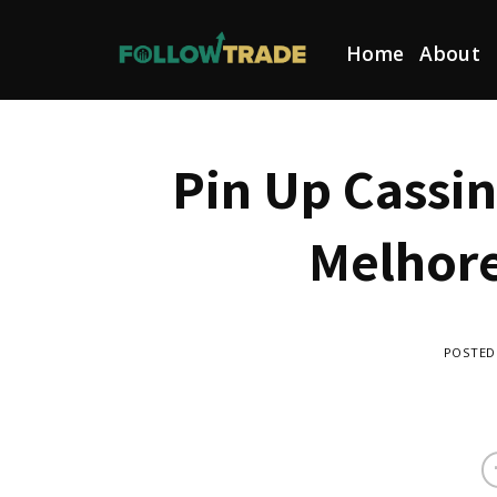
Skip
to
Home
About
content
Pin Up Cassin
Melhore
POSTE