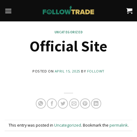
Skip
to
content
UNCATEGORIZED
Official Site
POSTED ON
APRIL 15, 2025
BY
FOLLOWT
This entry was posted in
Uncategorized
. Bookmark the
permalink
.