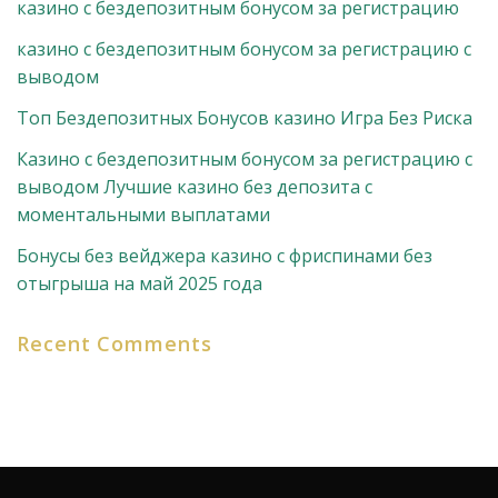
казино с бездепозитным бонусом за регистрацию
казино с бездепозитным бонусом за регистрацию с
выводом
Топ Бездепозитных Бонусов казино Игра Без Риска
Казино с бездепозитным бонусом за регистрацию с
выводом Лучшие казино без депозита с
моментальными выплатами
Бонусы без вейджера казино с фриспинами без
отыгрыша на май 2025 года
Recent Comments