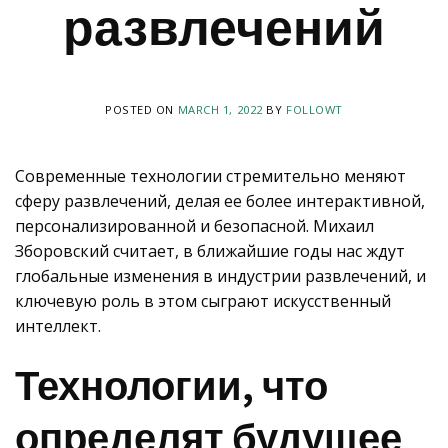
развлечений
POSTED ON
MARCH 1, 2022
BY
FOLLOWT
Современные технологии стремительно меняют
сферу развлечений, делая ее более интерактивной,
персонализированной и безопасной. Михаил
Зборовский считает, в ближайшие годы нас ждут
глобальные изменения в индустрии развлечений, и
ключевую роль в этом сыграют искусственный
интеллект.
Технологии, что
определят будущее