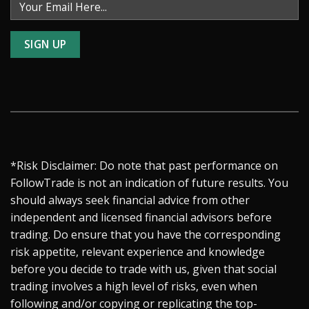
*Risk Disclaimer: Do note that past performance on
FollowTrade is not an indication of future results. You
should always seek financial advice from other
independent and licensed financial advisors before
trading. Do ensure that you have the corresponding
risk appetite, relevant experience and knowledge
before you decide to trade with us, given that social
trading involves a high level of risks, even when
following and/or copying or replicating the top-