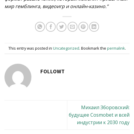
мир гемблинга, видеоигр и онлайн-казино.”
This entry was posted in
Uncategorized
. Bookmark the
permalink
.
FOLLOWT
Михаил Зборовский:
будущее Cosmobet и всей
индустрии к 2030 году