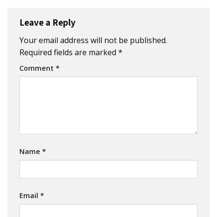
Leave a Reply
Your email address will not be published.
Required fields are marked
*
Comment
*
Name
*
Email
*