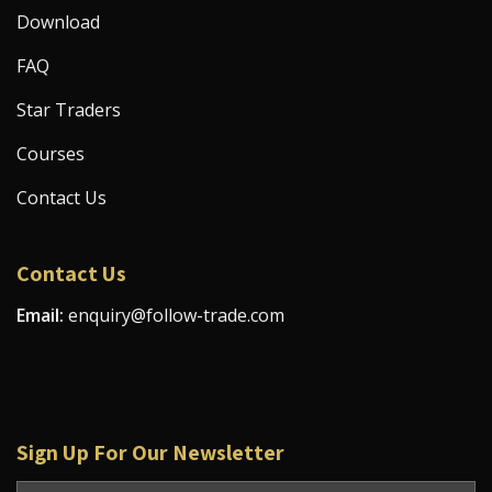
Download
FAQ
Star Traders
Courses
Contact Us
Contact Us
Email:
enquiry@follow-trade.com
Sign Up For Our Newsletter