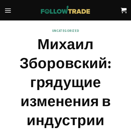
Skip
to
content
UNCATEGORIZED
Михаил
Зборовский:
грядущие
изменения в
индустрии