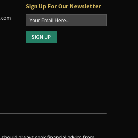
Sign Up For Our Newsletter
e.com
 should always seek financial advice from