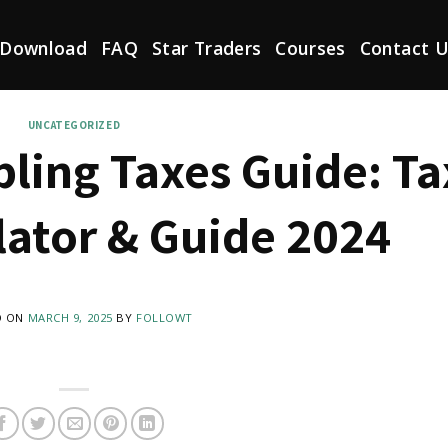
Download
FAQ
Star Traders
Courses
Contact 
UNCATEGORIZED
ling Taxes Guide: Ta
lator & Guide 2024
D ON
MARCH 9, 2025
BY
FOLLOWT