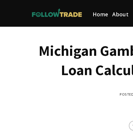
Skip
to
Home
About
content
Michigan Gamb
Loan Calcu
POSTE