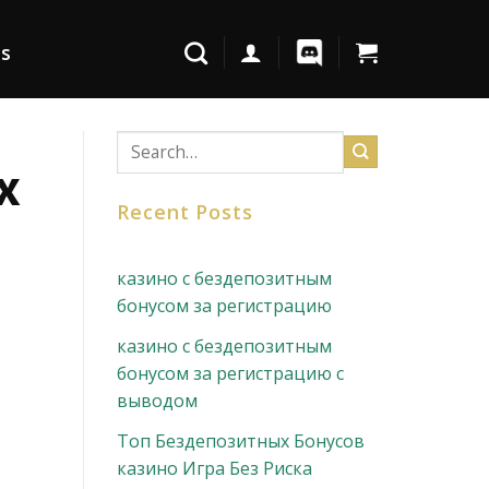
Us
x
Recent Posts
казино с бездепозитным
бонусом за регистрацию
казино с бездепозитным
бонусом за регистрацию с
выводом
Топ Бездепозитных Бонусов
казино Игра Без Риска