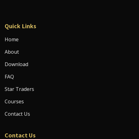
Quick Links
Home
About
Download
FAQ
Star Traders
Courses
Contact Us
Contact Us